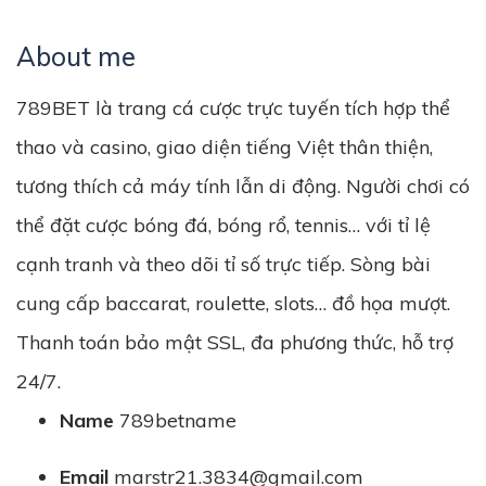
About me
789BET là trang cá cược trực tuyến tích hợp thể
thao và casino, giao diện tiếng Việt thân thiện,
tương thích cả máy tính lẫn di động. Người chơi có
thể đặt cược bóng đá, bóng rổ, tennis… với tỉ lệ
cạnh tranh và theo dõi tỉ số trực tiếp. Sòng bài
cung cấp baccarat, roulette, slots… đồ họa mượt.
Thanh toán bảo mật SSL, đa phương thức, hỗ trợ
24/7.
Name
789betname
Email
marstr21.3834@gmail.com