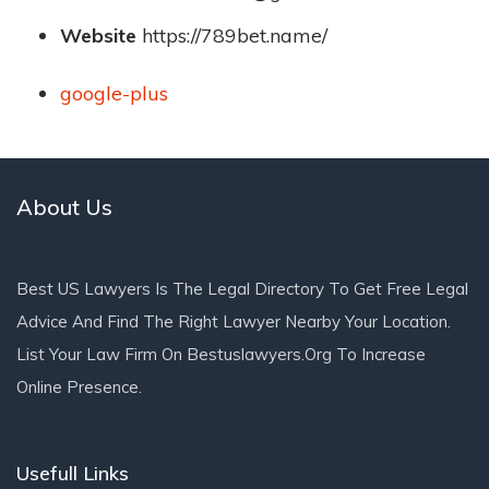
Website
https://789bet.name/
google-plus
About Us
Best US Lawyers Is The Legal Directory To Get Free Legal
Advice And Find The Right Lawyer Nearby Your Location.
List Your Law Firm On Bestuslawyers.org To Increase
Online Presence.
Usefull Links